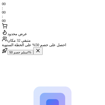
00
:
00
:
00
عرض محدود
متبقي 32 مكان
احصل على خصم 50% على الخطة السنوية
استلم خصم 50%