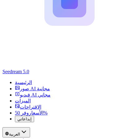
Seedream 5.0
الرئيسية
صور AI مجانية
فيديو AI مجاني
الميزات
الاقتراحات
وفر 50%
الأسعار
إبداعاتي
العربية