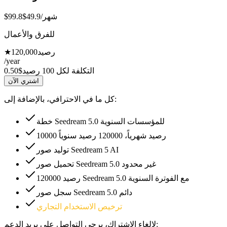
/شهر
$49.9
$99.8
للفرق والأعمال
رصيد
120,000
★
/year
التكلفة لكل 100 رصيد
$0.50
اشتري الآن
كل ما في الاحترافي، بالإضافة إلى:
خطة Seedream 5.0 للمؤسسات السنوية
10000 رصيد شهرياً، 120000 رصيد سنوياً
توليد صور Seedream 5 AI
تحميل صور Seedream 5.0 غير محدود
120000 رصيد Seedream 5.0 مع الفوترة السنوية
سجل صور Seedream 5.0 دائم
ترخيص الاستخدام التجاري
لإلغاء الاشتراك، يرجى التواصل على بريد الدعم: