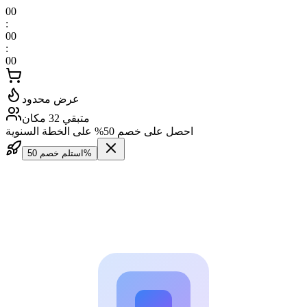
00
:
00
:
00
عرض محدود
متبقي 32 مكان
احصل على خصم 50% على الخطة السنوية
استلم خصم 50%