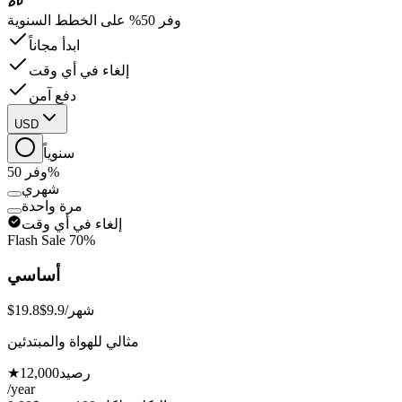
وفر 50% على الخطط السنوية
ابدأ مجاناً
إلغاء في أي وقت
دفع آمن
USD
سنوياً
وفر 50%
شهري
مرة واحدة
إلغاء في أي وقت
Flash Sale
70%
أساسي
/شهر
$9.9
$19.8
مثالي للهواة والمبتدئين
رصيد
12,000
★
/year